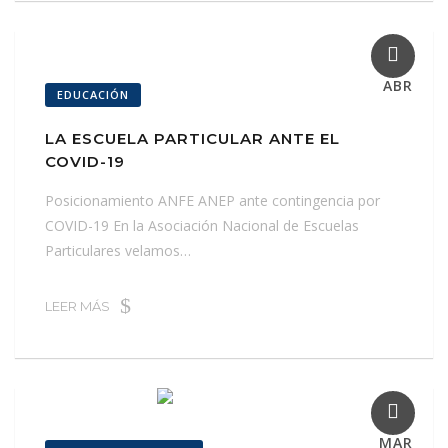
27
ABR
EDUCACIÓN
LA ESCUELA PARTICULAR ANTE EL
COVID-19
Posicionamiento ANFE ANEP ante contingencia por
COVID-19 En la Asociación Nacional de Escuelas
Particulares velamos…
LEER MÁS
04
MAR