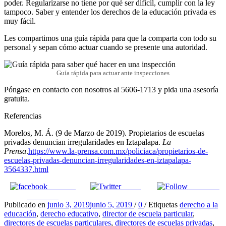
poder. Regularizarse no tiene por qué ser difícil, cumplir con la ley
tampoco. Saber y entender los derechos de la educación privada es
muy fácil.
Les compartimos una guía rápida para que la comparta con todo su
personal y sepan cómo actuar cuando se presente una autoridad.
Guía rápida para actuar ante inspecciones
Póngase en contacto con nosotros al 5606-1713 y pida una asesoría
gratuita.
Referencias
Morelos, M. Á. (9 de Marzo de 2019). Propietarios de escuelas
privadas denuncian irregularidades en Iztapalapa.
La
Prensa
.
https://www.la-prensa.com.mx/policiaca/propietarios-de-
escuelas-privadas-denuncian-irregularidades-en-iztapalapa-
3564337.html
Share on
Tweet
Follow us
Facebook
Publicado en
junio 3, 2019
junio 5, 2019
/
0
/
Etiquetas
derecho a la
educación
,
derecho educativo
,
director de escuela particular
,
directores de escuelas particulares
,
directores de escuelas privadas
,