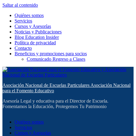
Saltar al contenido
Quiénes somos
Servicios
Cursos y Asesorías
Noticias y Publicaciones
Blog Education Insider
Política de privacidad
Contacto
Beneficios y promociones para socios
Comunicado Regreso a Clases
Asociación Nacional de Escuelas Particulares Asociación Nacional
para el Fomento Educativo
Asesoría Legal y educativa para el Director de Escuela.
Fomentamos la Educación, Protegemos Tu Patrimonio
Quiénes somos
Servicios
Cursos y Asesorías