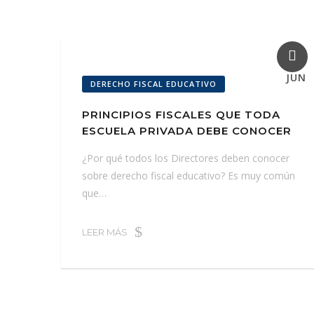
19
JUN
DERECHO FISCAL EDUCATIVO
PRINCIPIOS FISCALES QUE TODA
ESCUELA PRIVADA DEBE CONOCER
¿Por qué todos los Directores deben conocer
sobre derecho fiscal educativo? Es muy común
que…
LEER MÁS