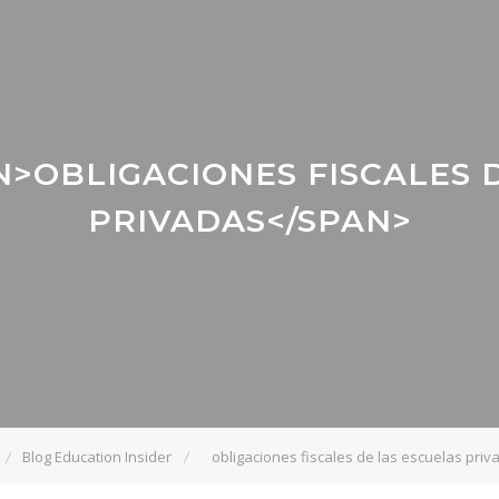
N>OBLIGACIONES FISCALES 
PRIVADAS</SPAN>
Blog Education Insider
obligaciones fiscales de las escuelas priv