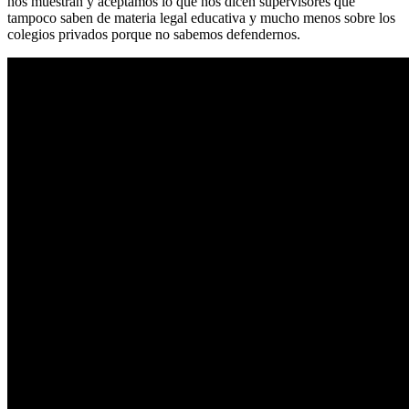
nos muestran y aceptamos lo que nos dicen supervisores que
tampoco saben de materia legal educativa y mucho menos sobre los
colegios privados porque no sabemos defendernos.