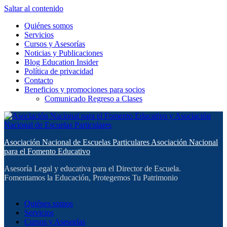
Saltar al contenido
Quiénes somos
Servicios
Cursos y Asesorías
Noticias y Publicaciones
Blog Education Insider
Política de privacidad
Contacto
Beneficios y promociones para socios
Comunicado Regreso a Clases
Asociación Nacional de Escuelas Particulares Asociación Nacional
para el Fomento Educativo
Asesoría Legal y educativa para el Director de Escuela.
Fomentamos la Educación, Protegemos Tu Patrimonio
Quiénes somos
Servicios
Cursos y Asesorías