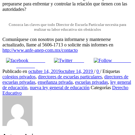
prepararse para enfrentar y controlar la relación que tienen con las
autoridades?
Conozca las claves que todo Director de Escuela Particular necesita para
realizar su labor educativa sin obstáculos
Comuníquese con nosotros para informarse y mantenerse
actualizado, llame al 5606-1713 o solicite más informes en
http://www.anfe-anep-com.mx/contacto
Share on
Tweet
Follow us
Facebook
Publicado en
octubre 14, 2019
octubre 14, 2019
/
0
/
Etiquetas
colegios privados
,
directores de escuelas particulares
,
directores de
escuelas privadas
,
enseñanza privada
,
escuelas privadas
,
ley general
de educación
,
nueva ley general de educación
Categorías
Derecho
Educativo