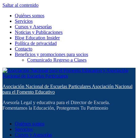
Saltar al contenido
Quiénes somos
Servicios
Cursos y Asesorías
Noticias y Publicaciones
Blog Education Insider
Política de privacidad
Contacto
Beneficios y promociones para socios
Comunicado Regreso a Clases
Asociación Nacional de Escuelas Particulares Asociación Nacional
para el Fomento Educativo
Asesoría Legal y educativa para el Director de Escuela.
Fomentamos la Educación, Protegemos Tu Patrimonio
Quiénes somos
Servicios
Cursos y Asesorías