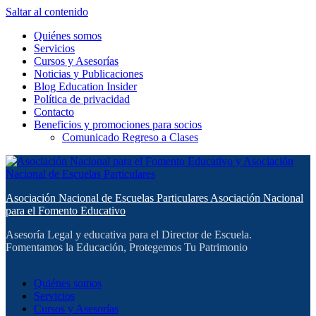
Saltar al contenido
Quiénes somos
Servicios
Cursos y Asesorías
Noticias y Publicaciones
Blog Education Insider
Política de privacidad
Contacto
Beneficios y promociones para socios
Comunicado Regreso a Clases
Asociación Nacional de Escuelas Particulares Asociación Nacional
para el Fomento Educativo
Asesoría Legal y educativa para el Director de Escuela.
Fomentamos la Educación, Protegemos Tu Patrimonio
Quiénes somos
Servicios
Cursos y Asesorías