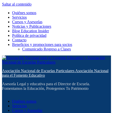
Saltar al contenido
Quiénes somos
Servicios
Cursos y Asesorías
Noticias y Publicaciones
Blog Education Insider
Política de privacidad
Contacto
Beneficios y promociones para socios
Comunicado Regreso a Clases
Asociación Nacional de Escuelas Particulares Asociación Nacional
para el Fomento Educativo
Asesoría Legal y educativa para el Director de Escuela.
Fomentamos la Educación, Protegemos Tu Patrimonio
Quiénes somos
Servicios
Cursos y Asesorías