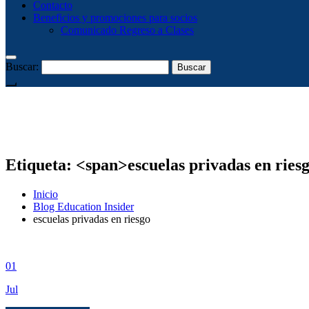
Contacto
Beneficios y promociones para socios
Comunicado Regreso a Clases
Buscar:
Etiqueta: <span>escuelas privadas en ries
Inicio
Blog Education Insider
escuelas privadas en riesgo
01
Jul