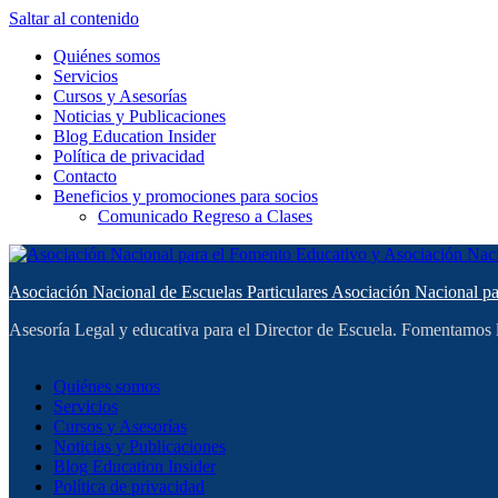
Saltar al contenido
Quiénes somos
Servicios
Cursos y Asesorías
Noticias y Publicaciones
Blog Education Insider
Política de privacidad
Contacto
Beneficios y promociones para socios
Comunicado Regreso a Clases
Asociación Nacional de Escuelas Particulares Asociación Nacional p
Asesoría Legal y educativa para el Director de Escuela. Fomentamos
Quiénes somos
Servicios
Cursos y Asesorías
Noticias y Publicaciones
Blog Education Insider
Política de privacidad