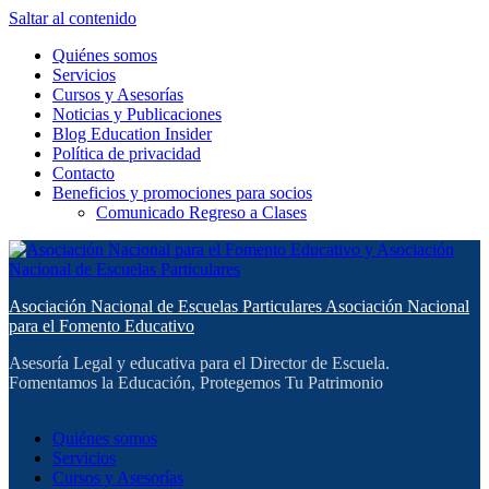
Saltar al contenido
Quiénes somos
Servicios
Cursos y Asesorías
Noticias y Publicaciones
Blog Education Insider
Política de privacidad
Contacto
Beneficios y promociones para socios
Comunicado Regreso a Clases
Asociación Nacional de Escuelas Particulares Asociación Nacional
para el Fomento Educativo
Asesoría Legal y educativa para el Director de Escuela.
Fomentamos la Educación, Protegemos Tu Patrimonio
Quiénes somos
Servicios
Cursos y Asesorías